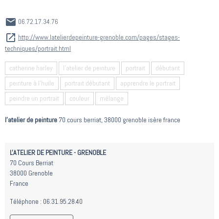
06.72.17.34.76
http://www.latelierdepeinture-grenoble.com/pages/stages-
techniques/portrait.html
catherine harley
l'atelier de peinture
portrait
débutant
peinture à l'huile
portrait débutant
apprendre le portrait
peindre un portrait
couleur
mélange
l'atelier de peinture
70 cours berriat, 38000 grenoble isère france
L'ATELIER DE PEINTURE - GRENOBLE
70 Cours Berriat
38000 Grenoble
France
Téléphone : 06.31.95.28.40